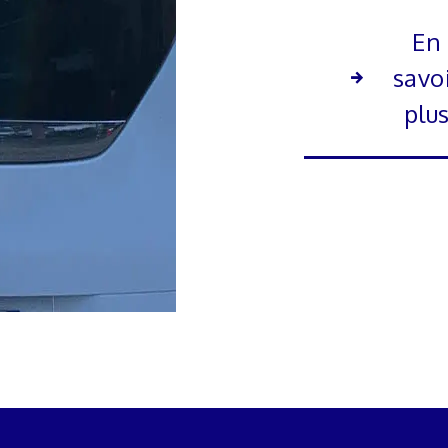
En
savo
plu