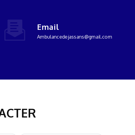
Email
ambulancedejassans@gmail.com
TACTER