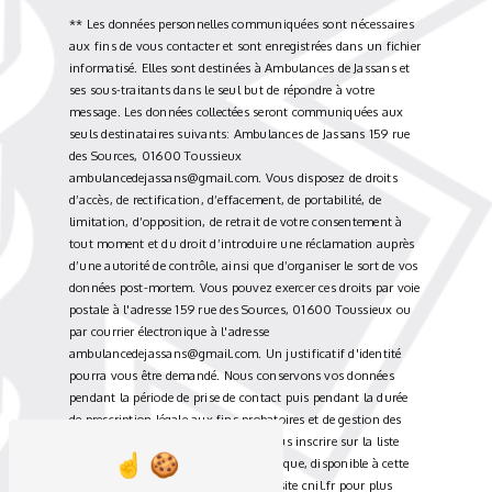
** Les données personnelles communiquées sont nécessaires
aux fins de vous contacter et sont enregistrées dans un fichier
informatisé. Elles sont destinées à Ambulances de Jassans et
ses sous-traitants dans le seul but de répondre à votre
message. Les données collectées seront communiquées aux
seuls destinataires suivants: Ambulances de Jassans 159 rue
des Sources, 01600 Toussieux
ambulancedejassans@gmail.com. Vous disposez de droits
d’accès, de rectification, d’effacement, de portabilité, de
limitation, d’opposition, de retrait de votre consentement à
tout moment et du droit d’introduire une réclamation auprès
d’une autorité de contrôle, ainsi que d’organiser le sort de vos
données post-mortem. Vous pouvez exercer ces droits par voie
postale à l'adresse 159 rue des Sources, 01600 Toussieux ou
par courrier électronique à l'adresse
ambulancedejassans@gmail.com. Un justificatif d'identité
pourra vous être demandé. Nous conservons vos données
pendant la période de prise de contact puis pendant la durée
de prescription légale aux fins probatoires et de gestion des
contentieux. Vous avez le droit de vous inscrire sur la liste
d'opposition au démarchage téléphonique, disponible à cette
adresse:
Bloctel.gouv.fr
. Consultez le site cnil.fr pour plus