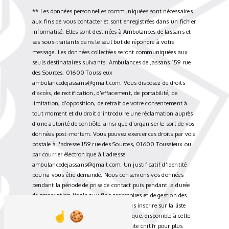
** Les données personnelles communiquées sont nécessaires
aux fins de vous contacter et sont enregistrées dans un fichier
informatisé. Elles sont destinées à Ambulances de Jassans et
ses sous-traitants dans le seul but de répondre à votre
message. Les données collectées seront communiquées aux
seuls destinataires suivants: Ambulances de Jassans 159 rue
des Sources, 01600 Toussieux
ambulancedejassans@gmail.com. Vous disposez de droits
d’accès, de rectification, d’effacement, de portabilité, de
limitation, d’opposition, de retrait de votre consentement à
tout moment et du droit d’introduire une réclamation auprès
d’une autorité de contrôle, ainsi que d’organiser le sort de vos
données post-mortem. Vous pouvez exercer ces droits par voie
postale à l'adresse 159 rue des Sources, 01600 Toussieux ou
par courrier électronique à l'adresse
ambulancedejassans@gmail.com. Un justificatif d'identité
pourra vous être demandé. Nous conservons vos données
pendant la période de prise de contact puis pendant la durée
de prescription légale aux fins probatoires et de gestion des
contentieux. Vous avez le droit de vous inscrire sur la liste
d'opposition au démarchage téléphonique, disponible à cette
adresse:
Bloctel.gouv.fr
. Consultez le site cnil.fr pour plus