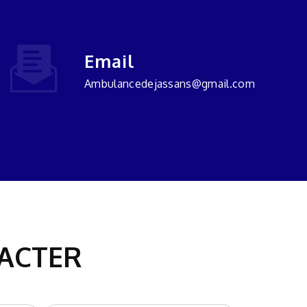
Email
ambulancedejassans@gmail.com
TACTER