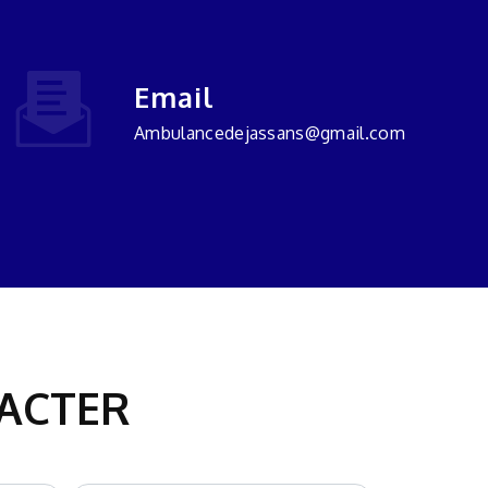
Email
ambulancedejassans@gmail.com
TACTER