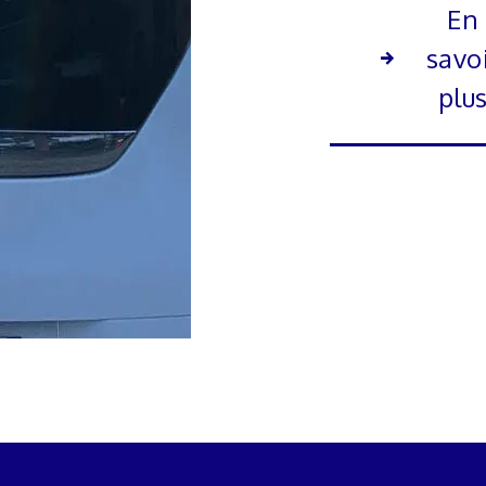
En
savo
plu