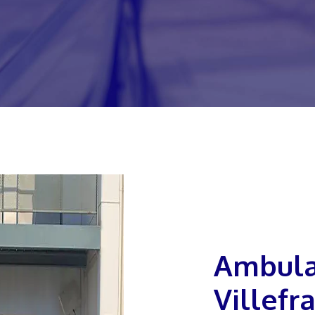
Ambulancier à
Villefr