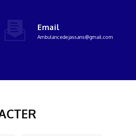
Email
ambulancedejassans@gmail.com
TACTER