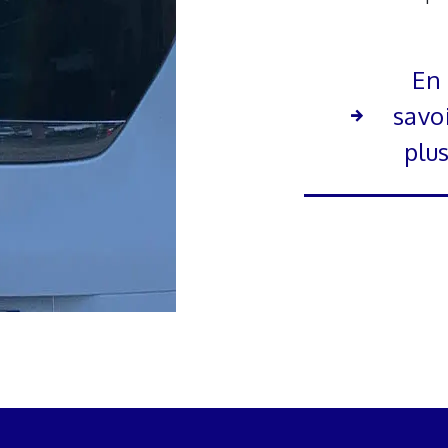
En
savo
plu