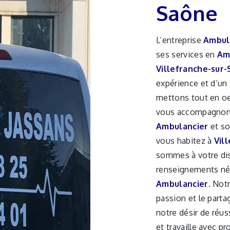
Saône
L’entreprise
Ambul
ses services en
Am
Villefranche-sur
expérience et d’un 
mettons tout en oe
vous accompagnons 
Ambulancier
et so
vous habitez à
Vil
sommes à votre dis
renseignements néc
Ambulancier
. Not
passion et le parta
notre désir de réus
et travaille avec pr