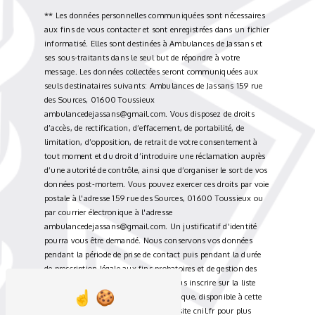
** Les données personnelles communiquées sont nécessaires
aux fins de vous contacter et sont enregistrées dans un fichier
informatisé. Elles sont destinées à Ambulances de Jassans et
ses sous-traitants dans le seul but de répondre à votre
message. Les données collectées seront communiquées aux
seuls destinataires suivants: Ambulances de Jassans 159 rue
des Sources, 01600 Toussieux
ambulancedejassans@gmail.com. Vous disposez de droits
d’accès, de rectification, d’effacement, de portabilité, de
limitation, d’opposition, de retrait de votre consentement à
tout moment et du droit d’introduire une réclamation auprès
d’une autorité de contrôle, ainsi que d’organiser le sort de vos
données post-mortem. Vous pouvez exercer ces droits par voie
postale à l'adresse 159 rue des Sources, 01600 Toussieux ou
par courrier électronique à l'adresse
ambulancedejassans@gmail.com. Un justificatif d'identité
pourra vous être demandé. Nous conservons vos données
pendant la période de prise de contact puis pendant la durée
de prescription légale aux fins probatoires et de gestion des
contentieux. Vous avez le droit de vous inscrire sur la liste
d'opposition au démarchage téléphonique, disponible à cette
adresse:
Bloctel.gouv.fr
. Consultez le site cnil.fr pour plus