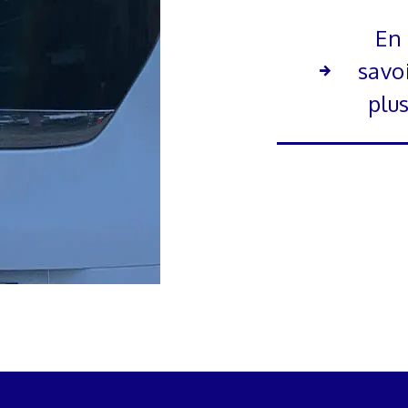
En
savo
plu