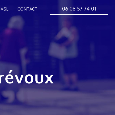
06 08 57 74 01
 VSL
CONTACT
Trévoux