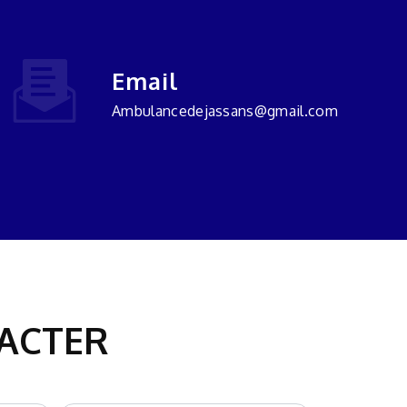
Email
ambulancedejassans@gmail.com
TACTER