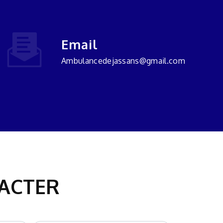
Email
ambulancedejassans@gmail.com
TACTER