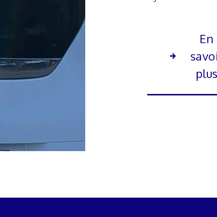
En
savo
plu