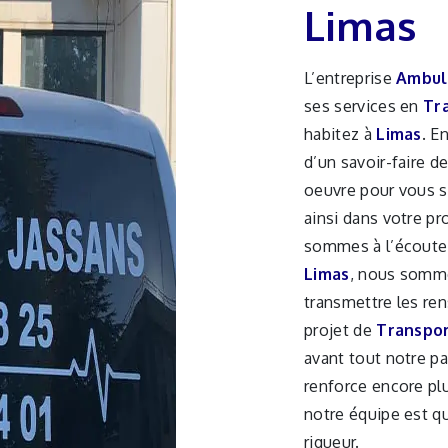
Limas
L’entreprise
Ambul
ses services en
Tr
habitez à
Limas
. E
d’un savoir-faire d
oeuvre pour vous 
ainsi dans votre pr
sommes à l’écoute 
Limas
, nous somme
transmettre les re
projet de
Transpo
avant tout notre pa
renforce encore plu
notre équipe est qu
rigueur.