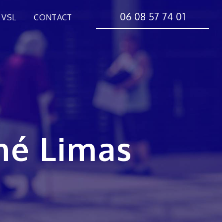
06 08 57 74 01
 VSL
CONTACT
né Limas