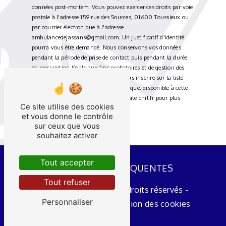
données post-mortem. Vous pouvez exercer ces droits par voie
postale à l'adresse 159 rue des Sources, 01600 Toussieux ou
par courrier électronique à l'adresse
ambulancedejassans@gmail.com. Un justificatif d'identité
pourra vous être demandé. Nous conservons vos données
pendant la période de prise de contact puis pendant la durée
de prescription légale aux fins probatoires et de gestion des
contentieux. Vous avez le droit de vous inscrire sur la liste
d'opposition au démarchage téléphonique, disponible à cette
adresse:
Bloctel.gouv.fr
. Consultez le site cnil.fr pour plus
Ce site utilise des cookies
d’informations sur vos droits.
et vous donne le contrôle
sur ceux que vous
souhaitez activer
Tout accepter
RECHERCHES FRÉQUENTES
Tout refuser
©
Vistalid
- 2026 - Tous droits réservés -
Personnaliser
Mentions légales
-
Gestion des cookies